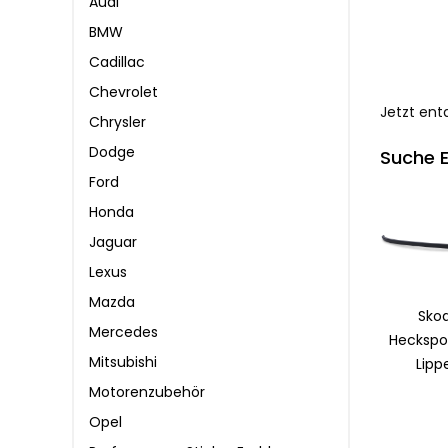
Audi
BMW
Cadillac
Chevrolet
Jetzt ent
Chrysler
Dodge
Suche E
Ford
Honda
Jaguar
Lexus
Mazda
Sko
Mercedes
Heckspoi
Mitsubishi
Lipp
Motorenzubehör
Opel