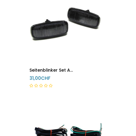
Seitenblinker Set Audi A8 4G A4 8D2 A3 8L A6 C5 TT 8N A2 Schwarz
31,00CHF
5-8 Tage