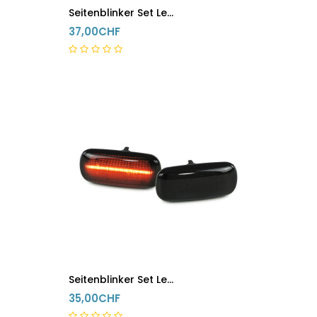
Seitenblinker Set Led Audi 80 B4 90 100 200 V8 A6 C4 Schwarz
37,00CHF
5-8 Tage
Seitenblinker Set Led Audi A4 B6 B7 TT 8J A3 8P A6 C5 A8 D3 Schwarz
35,00CHF