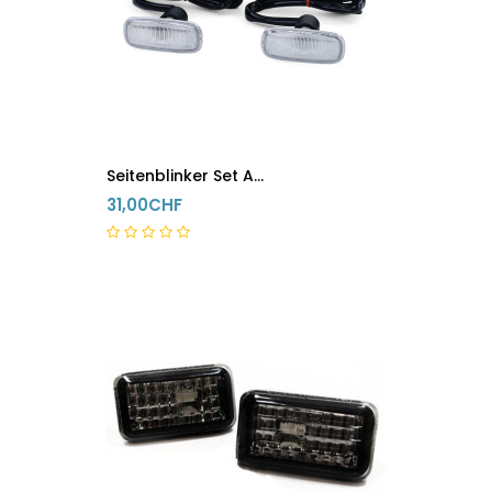
Seitenblinker Set Audi A8 4G A4 8D2 A3 8L A6 C5 TT 8N A2 Weiss
31,00CHF
5-8 Tage