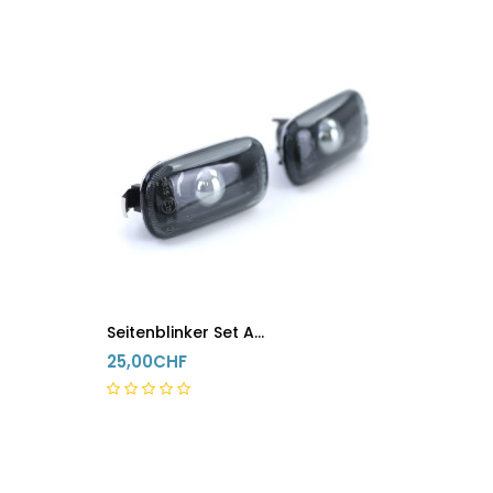
5-8 Tage
Seitenblinker Set Audi A3 8P A4 8E B7 A6 4F C6 Schwarz
25,00CHF
5-8 Tage