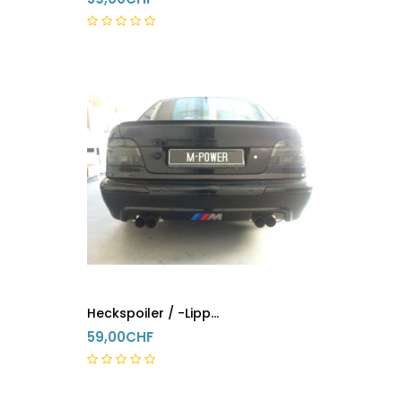
5-8 Tage
Heckspoiler / -Lippe BMW 5er M5 E39
59,00CHF