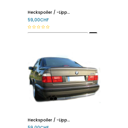
Heckspoiler / -Lippe BMW 3er M3 E92
59,00CHF
innerhalb 24h versandfertig
Heckspoiler / -Lippe BMW 5er M5 E34
59,00CHF