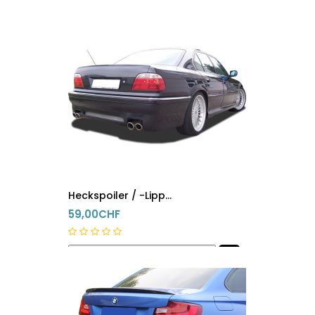
5-8 Tage
Heckspoiler / -Lippe Bmw 7er E38
59,00CHF
innerhalb 24h versandfertig