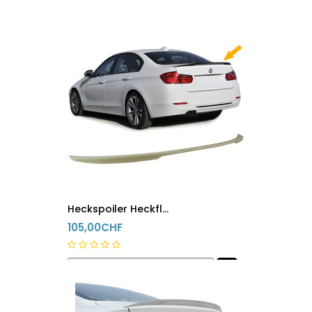
innerhalb 24h versandfertig
Heckspoiler Heckflügel BMW 3er M3 F30 F35 F80 Unlackiert
105,00CHF
innerhalb 24h versandfertig