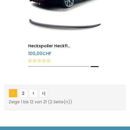
Heckspoiler Heckflügel Bmw 4er F36 Schwarz Glanz
100,00CHF
innerhalb 24h versandfertig
1
2
>
>|
Zeige 1 bis 12 von 21 (2 Seite(n))