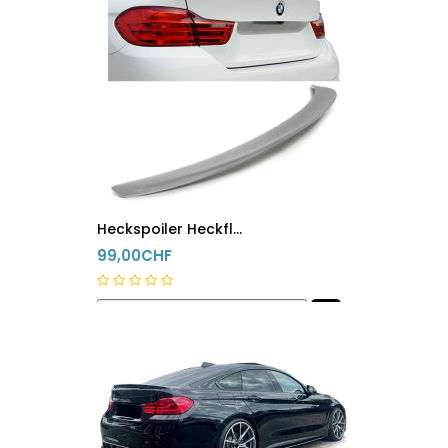
Heckspoiler Heckflügel BMW 4er F32 F82 Unlackiert
99,00CHF
innerhalb 24h versandfertig