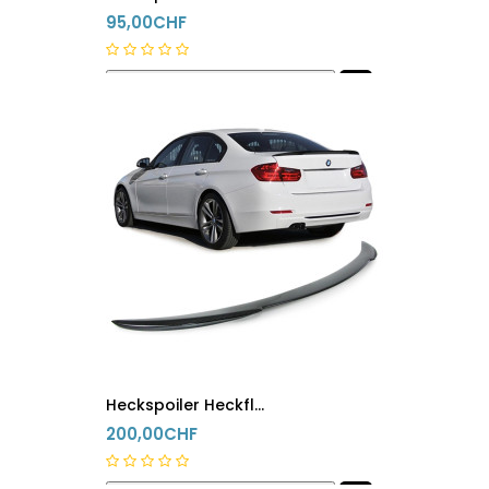
95,00CHF
innerhalb 24h versandfertig
Heckspoiler Heckflügel Bmw 3er M3 F30 F35 F80 Carbon
200,00CHF