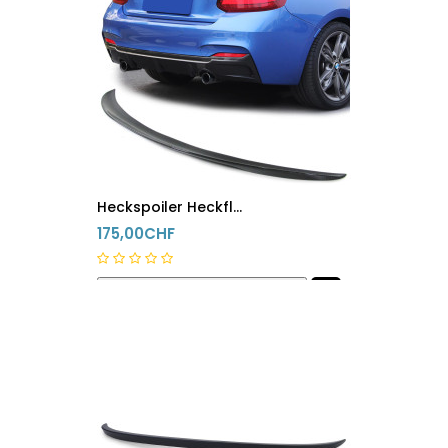
Heckspoiler Heckflügel Bmw 2er M2 F22 F87 Carbon
175,00CHF
innerhalb 24h versandfertig