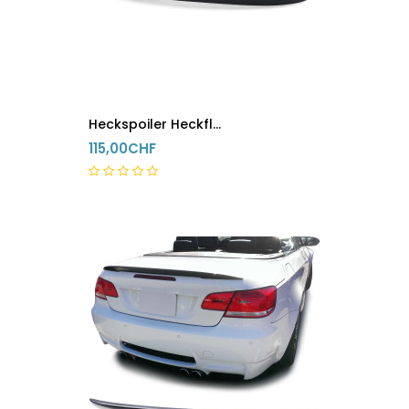
Heckspoiler Heckflügel Bmw 3er M E90 Schwarz
115,00CHF
5-8 Tage